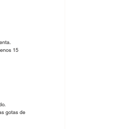
enta.
menos 15 
do.
as gotas de 