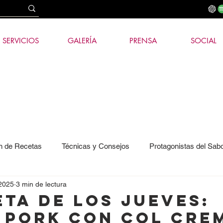
SERVICIOS
GALERÍA
PRENSA
SOCIAL
n de Recetas
Técnicas y Consejos
Protagonistas del Sab
 2025
3 min de lectura
ía e IA
ETA DE LOS JUEVES:
 Pork con Col Cre