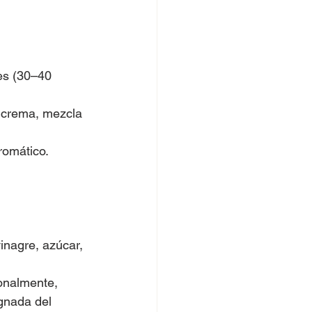
es (30–40 
a crema, mezcla 
romático. 
inagre, azúcar, 
onalmente, 
gnada del 