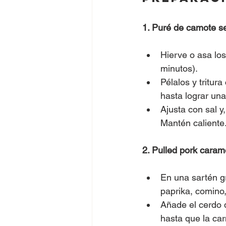
1. Puré de camote s
Hierve o asa lo
minutos).
Pélalos y tritur
hasta lograr una
Ajusta con sal 
Mantén caliente
2. Pulled pork caram
En una sartén gr
paprika, comino,
Añade el cerdo 
hasta que la car