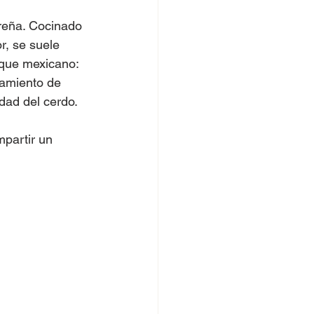
reña. Cocinado 
r, se suele 
oque mexicano: 
amiento de 
idad del cerdo.
mpartir un 