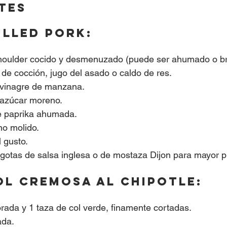
tes
ulled pork:
shoulder cocido y desmenuzado (puede ser ahumado o b
de cocción, jugo del asado o caldo de res.
 vinagre de manzana.
 azúcar moreno.
e paprika ahumada.
no molido.
l gusto.
 gotas de salsa inglesa o de mostaza Dijon para mayor p
ol cremosa al chipotle:
rada y 1 taza de col verde, finamente cortadas.
ada.