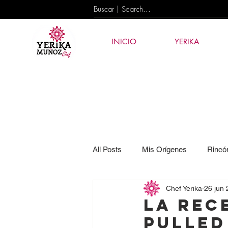
INICIO
YERIKA
All Posts
Mis Orígenes
Rincó
Chef Yerika
26 jun
Eventos
News
Tecnolog
LA REC
Pulled