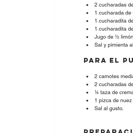
2 cucharadas d
1 cucharada de 
1 cucharadita de
1 cucharadita de
Jugo de ½ limón 
Sal y pimienta a
Para el p
2 camotes media
2 cucharadas de
¼ taza de crema
1 pizca de nuez
Sal al gusto.
Preparaci