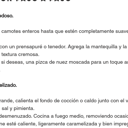
edoso.
s camotes enteros hasta que estén completamente suav
a con un prensapuré o tenedor. Agrega la mantequilla y l
 textura cremosa.
y, si deseas, una pizca de nuez moscada para un toque a
.
elizado.
ande, calienta el fondo de cocción o caldo junto con el v
 sal y pimienta.
desmenuzado. Cocina a fuego medio, removiendo ocasi
ne esté caliente, ligeramente caramelizada y bien impre