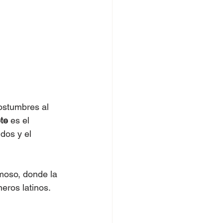
ostumbres al 
te
 es el 
dos y el 
moso, donde la 
eros latinos.