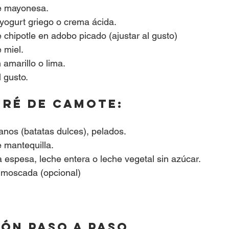
e mayonesa.
yogurt griego o crema ácida.
 chipotle en adobo picado (ajustar al gusto)
 miel.
amarillo o lima.
l gusto.
uré de camote:
nos (batatas dulces), pelados.
 mantequilla.
 espesa, leche entera o leche vegetal sin azúcar.
 moscada (opcional)
ón paso a paso