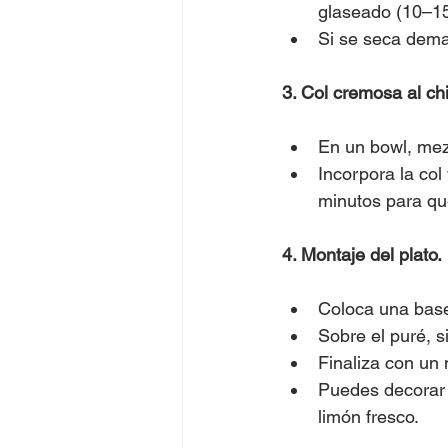
glaseado (10–15
Si se seca demas
3. Col cremosa al chi
En un bowl, mezc
Incorpora la col
minutos para que
4. Montaje del plato.
Coloca una base
Sobre el puré, s
Finaliza con un 
Puedes decorar c
limón fresco.