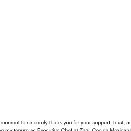
m
a moment to sincerely thank you for your support, trust, a
ng my tenure as Executive Chef at Zazil Cocina Mexicana,