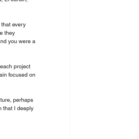
 that every 
e they 
and you were a 
 each project 
ain focused on 
uture, perhaps 
 that I deeply 