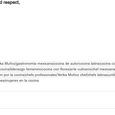
d respect,
m
ika Muñoz
gastronomía mexicana
cocina de autor
cocina latina
cocina c
 cocina
liderazgo femenino
cocina con flores
arte culinario
chef mexican
ón por la cocina
chefs profesionales
Yerika Muñoz chef
chefs latinas
uni
nea
mujeres en la cocina