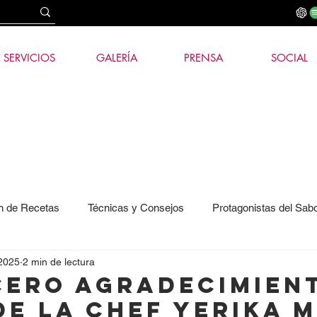
SERVICIOS
GALERÍA
PRENSA
SOCIAL
n de Recetas
Técnicas y Consejos
Protagonistas del Sab
 2025
2 min de lectura
ía e IA
cero agradecimien
de la Chef Yerika 