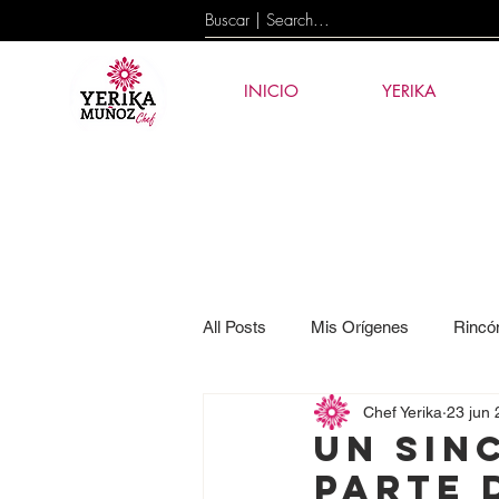
INICIO
YERIKA
All Posts
Mis Orígenes
Rincó
Chef Yerika
23 jun
Eventos
News
Tecnolog
Un sin
parte 