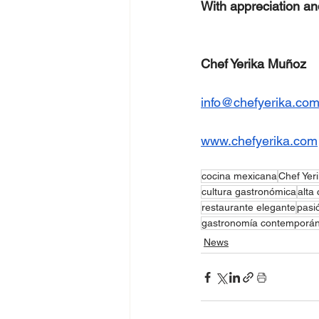
With appreciation an
Chef Yerika Muñoz
info@chefyerika.co
www.chefyerika.com
cocina mexicana
Chef Yer
cultura gastronómica
alta
restaurante elegante
pasi
gastronomía contemporá
News