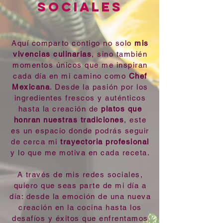
SOCIALES
Aquí comparto contigo no solo
mis
vivencias culinarias
, sino también
momentos únicos que me inspiran
cada día en mi camino como
Chef
Mexicana
. Desde la pasión por los
ingredientes frescos y auténticos
hasta la creación de
platos que
honran nuestras tradiciones
, este
es un espacio donde podrás seguir
de cerca mi
trayectoria profesional
y lo que me motiva en cada receta.
A través de mis redes sociales,
quiero que seas parte de mi día a
día: desde la emoción de una nueva
creación en la cocina hasta los
desafíos y éxitos que enfrentamos