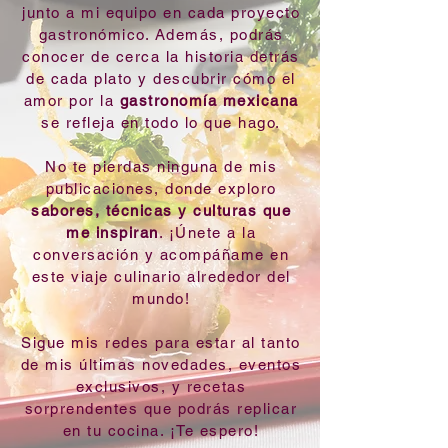
junto a mi equipo en cada proyecto
gastronómico.
Además, podrás
conocer de cerca la historia detrás
de cada plato y descubrir cómo el
amor por la
gastronomía mexicana
se refleja en todo lo que hago.
No te pierdas ninguna de mis
publicaciones, donde exploro
sabores, técnicas y culturas que
me inspiran
. ¡Únete a la
conversación y acompáñame en
este viaje culinario alrededor del
mundo!
Sigue mis redes para estar al tanto
de mis últimas novedades, eventos
exclusivos, y recetas
sorprendentes que podrás replicar
en tu cocina. ¡Te espero!