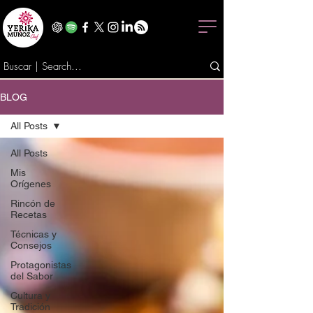
BLOG
All Posts
All Posts
Mis
Orígenes
Rincón de
Recetas
Técnicas y
Consejos
Protagonistas
del Sabor
Cultura y
Tradición