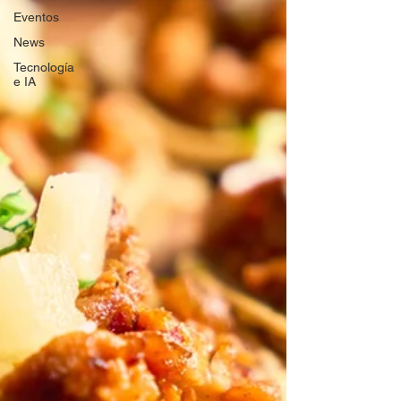
Eventos
News
Tecnología
e IA