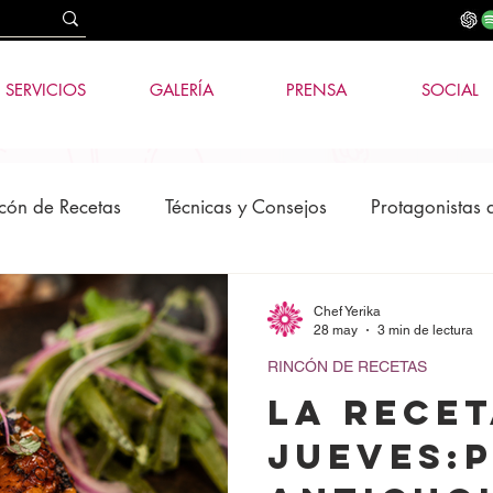
SERVICIOS
GALERÍA
PRENSA
SOCIAL
cón de Recetas
Técnicas y Consejos
Protagonistas 
os
News
Tecnología e IA
Chef Yerika
28 may
3 min de lectura
RINCÓN DE RECETAS
LA RECET
JUEVES: