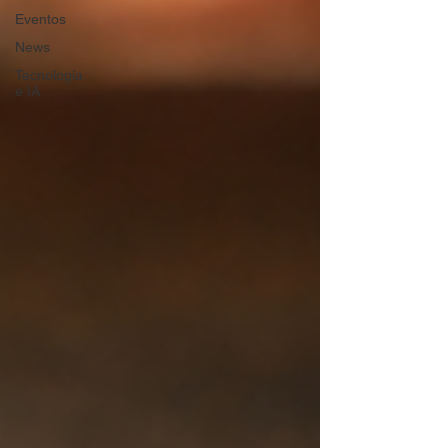
Eventos
News
Tecnología
e IA