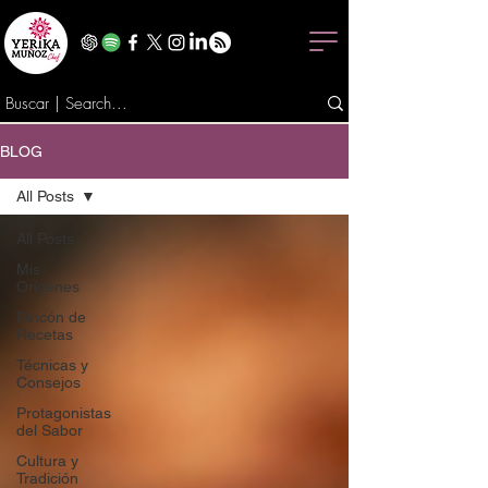
BLOG
All Posts
All Posts
Mis
Orígenes
Rincón de
Recetas
Técnicas y
Consejos
Protagonistas
del Sabor
Cultura y
Tradición