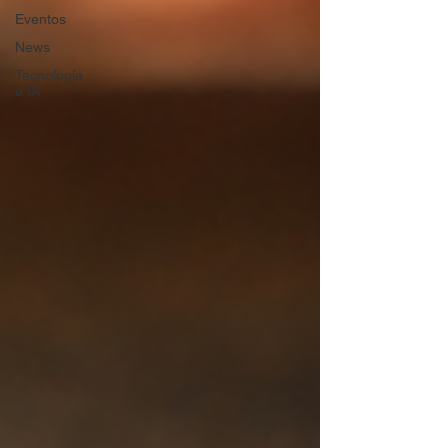
Eventos
News
Tecnología
e IA