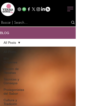
BLOG
All Posts
All Posts
Mis
Orígenes
Rincón de
Recetas
Técnicas y
Consejos
Protagonistas
del Sabor
Cultura y
Tradición