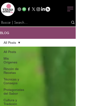
BLOG
All Posts
All Posts
Mis
Orígenes
Rincón de
Recetas
Técnicas y
Consejos
Protagonistas
del Sabor
Cultura y
Tradición