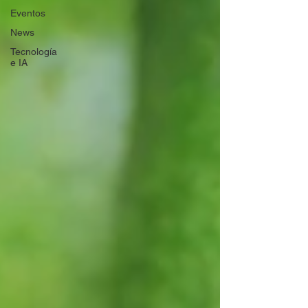
Eventos
News
Tecnología
e IA