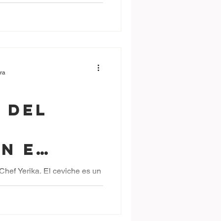
onales
ura
 del
n e
ón en un
hef Yerika. El ceviche es un
storia y versatilidad.