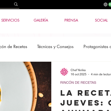
SERVICIOS
GALERÍA
PRENSA
SOCIAL
cón de Recetas
Técnicas y Consejos
Protagonistas 
os
News
Tecnología e IA
Chef Yerika
16 oct 2025
4 min de lectu
RINCÓN DE RECETAS
LA RECET
JUEVES: