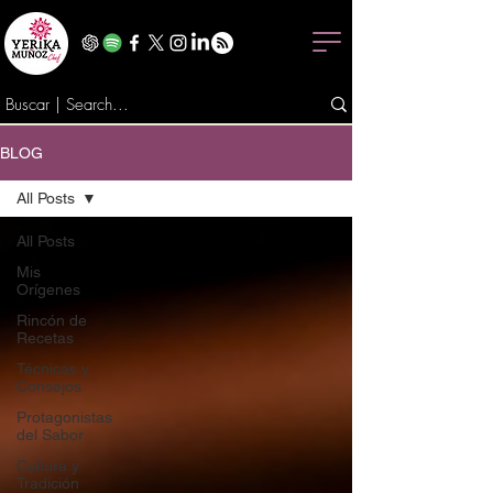
BLOG
All Posts
All Posts
Mis
Orígenes
Rincón de
Recetas
Técnicas y
Consejos
Protagonistas
del Sabor
Cultura y
Tradición