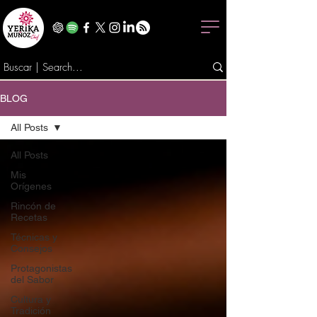
BLOG
All Posts
All Posts
Mis
Orígenes
Rincón de
Recetas
Técnicas y
Consejos
Protagonistas
del Sabor
Cultura y
Tradición