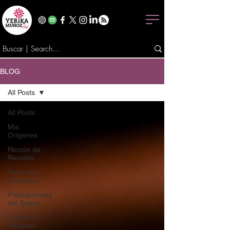
BLOG
All Posts
All Posts
Mis
Orígenes
Rincón de
Recetas
Técnicas y
Consejos
Protagonistas
del Sabor
Cultura y
Tradición