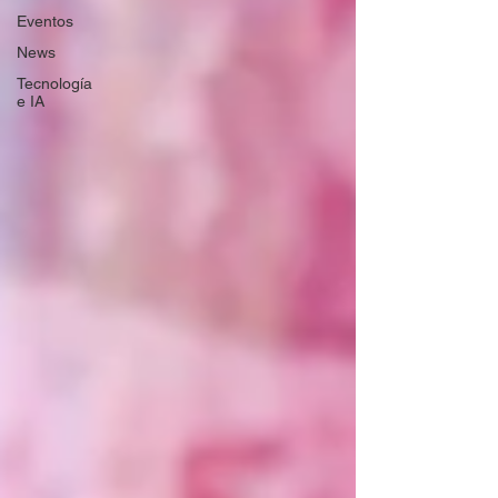
Eventos
News
Tecnología
e IA