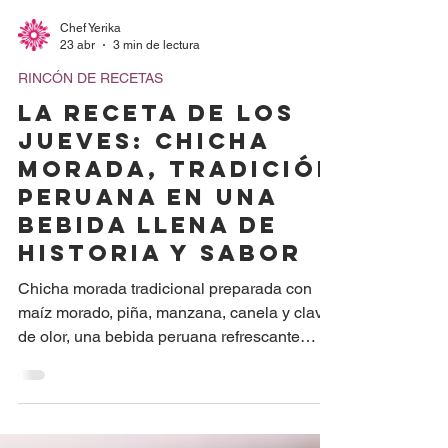
Chef Yerika
23 abr
3 min de lectura
RINCÓN DE RECETAS
LA RECETA DE LOS
JUEVES: Chicha
Morada, tradición
peruana en una
bebida llena de
historia y sabor
Chicha morada tradicional preparada con
maíz morado, piña, manzana, canela y clavo
de olor, una bebida peruana refrescante
llena de aroma, color y tradición Hay sabores
que no solo refrescan, sino que también
cuentan la historia de una cultura entera. La