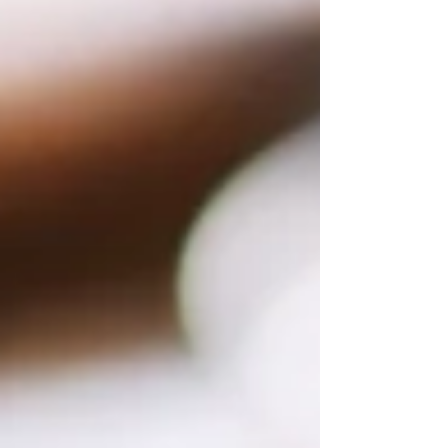
chicha morada es uno de ellos. Más que una
bebida tradicional peruana, representa una
herencia gastronómica profundamente
ligada al maíz morado, un ingrediente
ancestral valorado tanto por su sabor como
por sus propiedades n