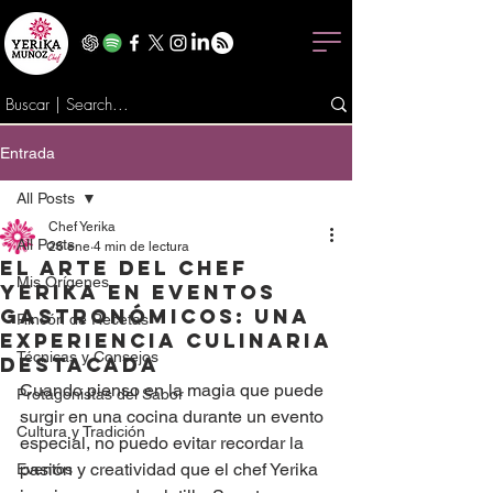
Entrada
All Posts
Chef Yerika
All Posts
26 ene
4 min de lectura
El arte del chef
Mis Orígenes
Yerika en eventos
gastronómicos: una
Rincón de Recetas
experiencia culinaria
Técnicas y Consejos
destacada
Cuando pienso en la magia que puede 
Protagonistas del Sabor
surgir en una cocina durante un evento 
Cultura y Tradición
especial, no puedo evitar recordar la 
pasión y creatividad que el chef Yerika 
Eventos