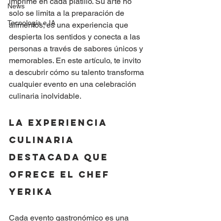
imprime en cada platillo. Su arte no 
News
solo se limita a la preparación de 
Tecnología e IA
alimentos; es una experiencia que 
despierta los sentidos y conecta a las 
personas a través de sabores únicos y 
memorables. En este artículo, te invito 
a descubrir cómo su talento transforma 
cualquier evento en una celebración 
culinaria inolvidable.
La experiencia 
culinaria 
destacada que 
ofrece el chef 
Yerika
Cada evento gastronómico es una 