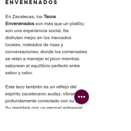
Envenenados
En Zacatecas, los 
Tacos 
Envenenados
 son más que un platillo; 
son una experiencia social. Se 
disfrutan mejor en los mercados 
locales, rodeados de risas y 
conversaciones, donde los comensales 
se retan a manejar el picor mientras 
saborean el equilibrio perfecto entre 
sabor y calor.
Este taco también es un reflejo del 
espíritu zacatecano: audaz, vibrante y 
profundamente conectado con su tierra. 
Su maridaje con un mezcal artesanal 
zacatecano eleva la experiencia, 
creando una armonía entre el ahumado 
del taco y el espíritu del mezcal.