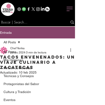
Entrada
All Posts
Chef Yerika
All Posts
20 dic 2024
3 min de lectura
Tacos Envenenados: Un
Mis Orígenes
Viaje Culinario a
Zacatecas
Rincón de Recetas
Actualizado:
10 feb 2025
Técnicas y Consejos
Protagonistas del Sabor
Cultura y Tradición
Eventos