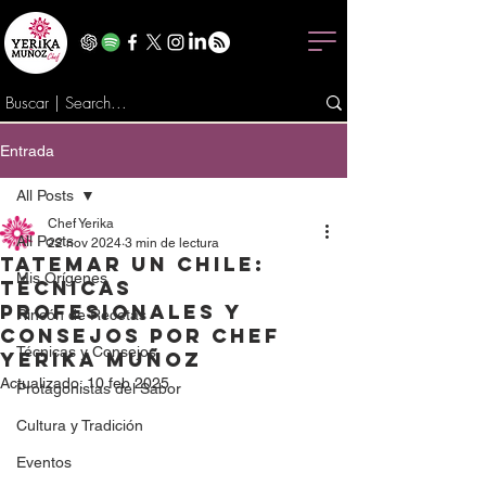
Entrada
All Posts
Chef Yerika
All Posts
22 nov 2024
3 min de lectura
Tatemar un Chile:
Mis Orígenes
Técnicas
Profesionales y
Rincón de Recetas
Consejos por Chef
Técnicas y Consejos
Yerika Muñoz
Actualizado:
10 feb 2025
Protagonistas del Sabor
Cultura y Tradición
Eventos