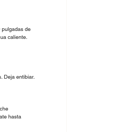
0 pulgadas de 
a caliente. 
 Deja entibiar.
che 
bate hasta 