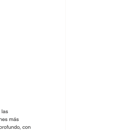
 las 
ones más 
profundo, con 