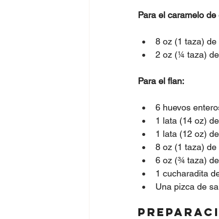
Para el caramelo de 
8 oz (1 taza) de
2 oz (¼ taza) de
Para el flan:
6 huevos entero
1 lata (14 oz) 
1 lata (12 oz) d
8 oz (1 taza) de
6 oz (¾ taza) d
1 cucharadita de
Una pizca de sal
Preparac