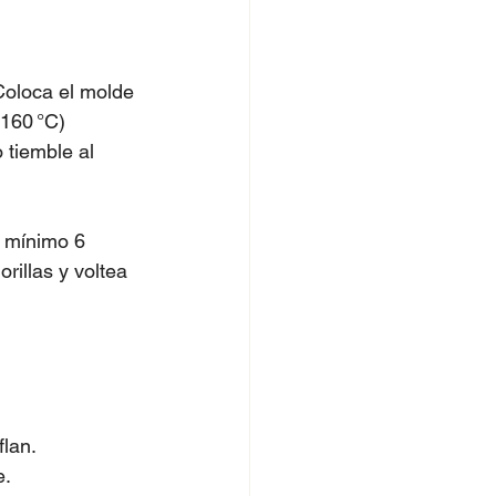
Coloca el molde 
160 °C) 
 tiemble al 
a mínimo 6 
rillas y voltea 
flan.
e.