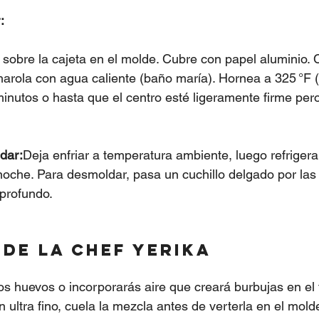
:
 sobre la cajeta en el molde. Cubre con papel aluminio. 
harola con agua caliente (baño maría). Hornea a 325 °F (
nutos o hasta que el centro esté ligeramente firme pero
dar:
Deja enfriar a temperatura ambiente, luego refriger
noche. Para desmoldar, pasa un cuchillo delgado por las o
 profundo.
de la Chef Yerika
s huevos o incorporarás aire que creará burbujas en el 
n ultra fino, cuela la mezcla antes de verterla en el mold