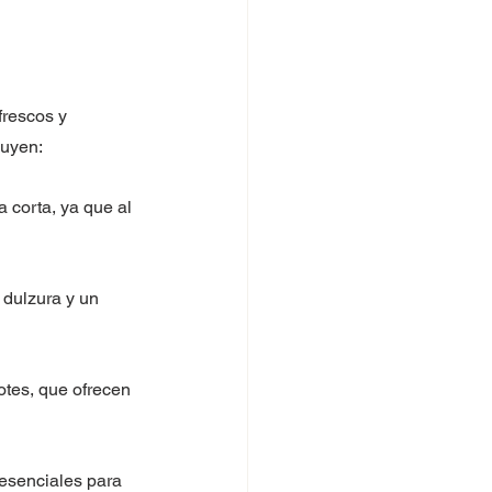
frescos y 
luyen:
 corta, ya que al 
dulzura y un 
otes, que ofrecen 
 esenciales para 