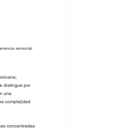
eriencia sensorial 
exicana, 
e distingue por 
on una 
na complejidad 
sas concentradas 