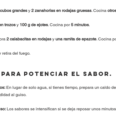
 cubos grandes
 y 
2 zanahorias en rodajas gruesas
. Cocina 
otro
en trozos
 y 
100 g de ejotes
. Cocina por 
5 minutos
.
ora 
2 calabacitas en rodajas
 y 
una ramita de epazote
. Cocina po
 retira del fuego.
para Potenciar el Sabor.
os:
 En lugar de solo agua, si tienes tiempo, prepara un caldo d
didad al guiso.
iso:
 Los sabores se intensifican si se deja reposar unos minutos 