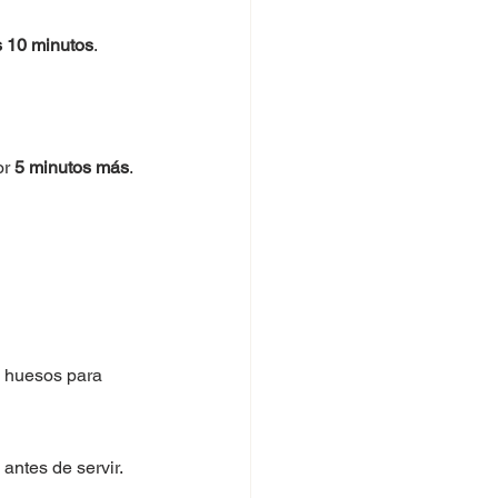
s 10 minutos
.
r 
5 minutos más
.
e huesos para 
antes de servir.