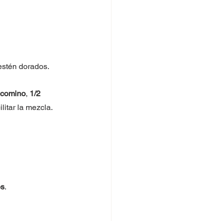
estén dorados.
 comino
, 
1/2 
litar la mezcla.
os
.