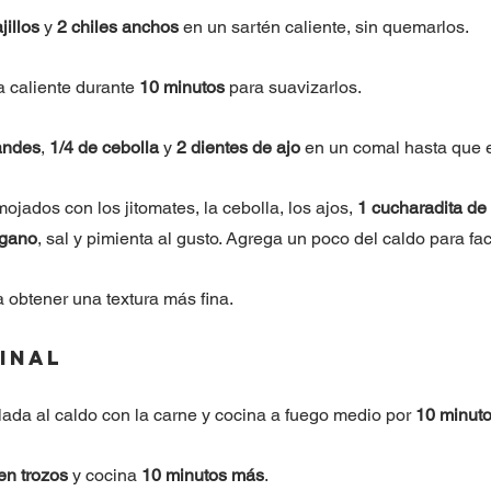
jillos
 y 
2 chiles anchos
 en un sartén caliente, sin quemarlos.
 caliente durante 
10 minutos
 para suavizarlos.
randes
, 
1/4 de cebolla
 y 
2 dientes de ajo
 en un comal hasta que 
mojados con los jitomates, la cebolla, los ajos, 
1 cucharadita de
égano
, sal y pimienta al gusto. Agrega un poco del caldo para faci
a obtener una textura más fina.
final
lada al caldo con la carne y cocina a fuego medio por 
10 minut
en trozos
 y cocina 
10 minutos más
.