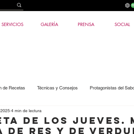
SERVICIOS
GALERÍA
PRENSA
SOCIAL
n de Recetas
Técnicas y Consejos
Protagonistas del Sab
 2025
4 min de lectura
ía e IA
ETA DE LOS JUEVES.
a de Res y de Verd