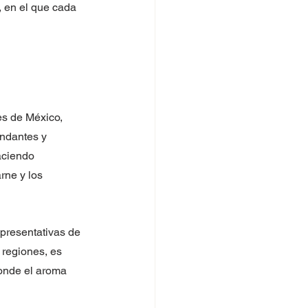
 en el que cada 
es de México, 
ndantes y 
aciendo 
rne y los 
epresentativas de 
 regiones, es 
onde el aroma 