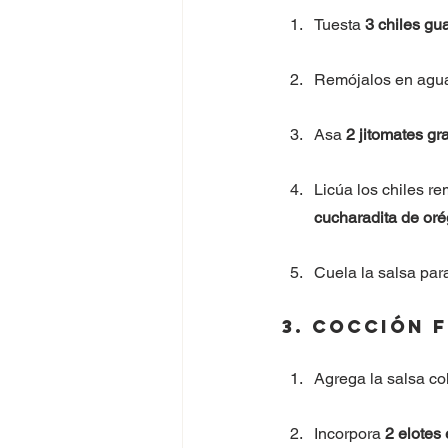
Tuesta 
3 chiles gua
Remójalos en agua
Asa 
2 jitomates g
Licúa los chiles re
cucharadita de or
Cuela la salsa par
3. Cocción 
Agrega la salsa co
Incorpora 
2 elotes 