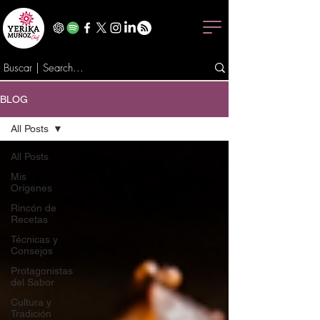
BLOG
All Posts
All Posts
Mis
Orígenes
Rincón de
Recetas
Técnicas y
Consejos
Protagonistas
del Sabor
Cultura y
Tradición