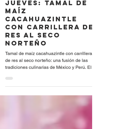
RINCÓN DE RECETAS
La receta de los
jueves: Tamal de
Maíz
Cacahuazintle
con Carrillera de
Res al Seco
Norteño
Tamal de maíz cacahuazintle con carrillera
de res al seco norteño: una fusión de las
tradiciones culinarias de México y Perú. El
encuentro entre el maíz ancestral de México
y la cocina criolla del norte del Perú Existen
ingredientes capaces de contar la historia de
un país entero. El maíz es uno de ellos.
Desde los campos de maíz cacahuazintle