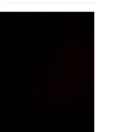
cocina peruana y mexicana. Hay platos que
nacen de una receta y otros que comienzan
con una idea. Esta creación nace de una
pregunta: ¿qué ocurre cuando dos
ingredientes profundamente vinculados a los
Andes, como la quinua y el huacatay, se
encuentran con una de las expresiones
culinarias más complejas de México, el
mole? El resultado es un plato que rep