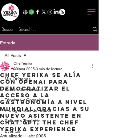
Entrada
All Posts
Chef Yerika
All Posts
30 mar 2025
3 min de lectura
Chef Yerika se alía
Mis Orígenes
con OpenAI para
democratizar EL
Rincón de Recetas
ACCESO A la
Técnicas y Consejos
gastronomía A NIVEL
mundial gracias a su
Protagonistas del Sabor
nuevo asistente en
Cultura y Tradición
Chat GPT, The Chef
Yerika Experience
Eventos
Actualizado:
1 abr 2025